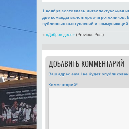
1 ноября состоялась интеллектуальная и
две команды волонтеров-игротехников. 
публичных выступлений и коммуникаций 
«
«Доброе дело»
(Previous Post)
ДОБАВИТЬ КОММЕНТАРИЙ
Ваш адрес email не будет опубликован
Комментарий
*