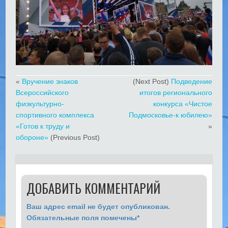
«
Вручение знаков
(Next Post)
Подведение
Всероссийского
итогов регионального
физкультурно-
конкурса «Чистое
спортивного комплекса
Подмосковье-к юбилею»
«Готов к труду и
»
обороне»
(Previous Post)
ДОБАВИТЬ КОММЕНТАРИЙ
Ваш адрес email не будет опубликован.
Обязательные поля помечены
*