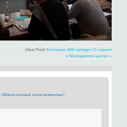
(Next Post)
Фестиваль КВН пройдет 21 апреля
в Молодежном центре
»
.
Обязательные поля помечены
*