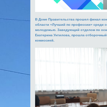
В Доме Правительства прошел финал кон
области «Лучший по профессии» среди с
молодежью. Заведующий отделом по осн
Екатерина Унтилова, прошла отборочный 
комиссией.