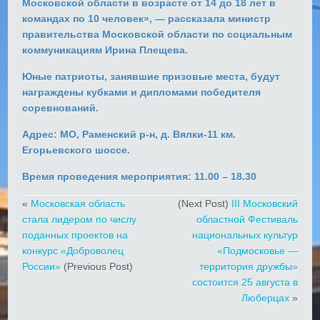
Московской области в возрасте от 14 до 18 лет в
командах по 10 человек», — рассказала министр
правительства Московской области по социальным
коммуникациям Ирина Плещева.
Юные патриоты, занявшие призовые места, будут
награждены кубками и дипломами победителя
соревнований.
Адрес: МО, Раменский р-н, д. Вялки-11 км.
Егорьевского шоссе.
Время проведения мероприятия: 11.00 – 18.30
«
Московская область
(Next Post)
III Московский
стала лидером по числу
областной Фестиваль
поданных проектов на
национальных культур
конкурс «Доброволец
«Подмосковье —
России»
(Previous Post)
территория дружбы»
состоится 25 августа в
Люберцах
»