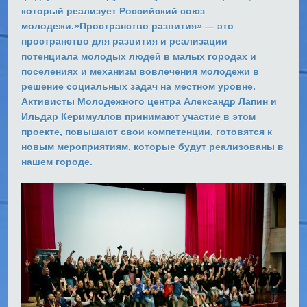
который реализует Российский союз
молодежи.»Пространство развития» — это
пространство для развития и реализации
потенциала молодых людей в малых городах и
поселениях и механизм вовлечения молодежи в
решение социальных задач на местном уровне.
Активисты Молодежного центра Александр Лапин и
Ильдар Керимуллов принимают участие в этом
проекте, повышают свои компетенции, готовятся к
новым мероприятиям, которые будут реализованы в
нашем городе.