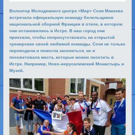
Волонтер Молодежного центра «Мир» Соня Макеева
встречала официальную команду болельщиков
национальной сборной Франции в отеле, в котором
они остановились в Истре. В наш город они
приехали, чтобы поприсутствовать на открытой
тренировке своей любимой команды. Соня не только
переводила и помогла заселиться, но и
посоветовала места, которые можно посетить в
Истре. Например, Ново-иерусалимский Монастырь и
Музей.