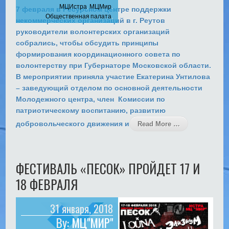
МЦИстра
,
МЦМир
,
7 февраля в Ресурсном центре поддержки
Общественная палата
,
некоммерческих организаций в г. Реутов
ОПИстра
,
ОПМО
,
яволонтер
руководители волонтерских организаций
собрались, чтобы обсудить принципы
формирования координационного совета по
волонтерству при Губернаторе Московской области.
В мероприятии приняла участие Екатерина Унтилова
– заведующий отделом по основной деятельности
Молодежного центра, член Комиссии по
патриотическому воспитанию, развитию
добровольческого движения и
Read More …
ФЕСТИВАЛЬ «ПЕСОК» ПРОЙДЕТ 17 И
18 ФЕВРАЛЯ
31 января, 2018
By:
МЦ"МИР"