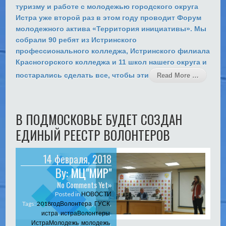
туризму и работе с молодежью городского округа
Истра уже второй раз в этом году проводит Форум
молодежного актива «Территория инициативы». Мы
собрали 90 ребят из Истринского
профессионального колледжа, Истринского филиала
Красногорского колледжа и 11 школ нашего округа и
постарались сделать все, чтобы эти
Read More …
В ПОДМОСКОВЬЕ БУДЕТ СОЗДАН
ЕДИНЫЙ РЕЕСТР ВОЛОНТЕРОВ
14 февраля, 2018
By:
МЦ"МИР"
No Comments Yet»
Posted in
НОВОСТИ
Tags:
2018годВолонтера
,
ГУСК
,
истра
,
истраВолонтеры
,
ИстраМолодежь
,
молодежь
,