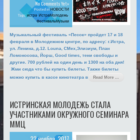
No Comments Yet»
Posted in
НОВОСТИ
Tags:
истра
,
ИстраМолодежь
,
ФестивальМузыки
Музыкальный фестиваль «Песок» пройдет 17 и 18
февраля в Молодежном центре, по адресу: г.Истра,
ул. Ленина, д.12. Louna, СМех,Элизиум, План
Ломоносова, Йорш, Good times, тени свободы и
другие. 700 рублей на один день и 1300 на оба дня!
Жми сюда что бы купить билеты. Также билеты
можно купить в кассе кинотеатра в
Read More …
ИСТРИНСКАЯ МОЛОДЕЖЬ СТАЛА
УЧАСТНИКАМИ ОКРУЖНОГО СЕМИНАРА
ММЦ
22 ноября, 2017