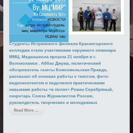
By:
МЦ"МИР"
No Comments Yet»
Posted in
НОВОСТИ
Tags:
истра
,
ИстраМолодежь
,
ммц
,
ммцИстра
,
МЦИстра
,
МЦМир
,
сжр
Студенты Истринского филиала Красногорского
колледжа стали участниками окружного семинара
ММЦ. Медиашкола прошла 21 ноября в г.
Волоколамск . Аббас Джума, политический
обозреватель газеты Комсомольская Правда,
рассказал об основах работы с текстом, фото-
видеоконтентом и поделился практическими
навыками работы «в полях» Роман Серебряный,
секретарь Союза Журналистов России,
руководитель творческих и молодежных
Read More …