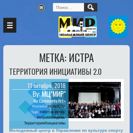
Найти:
☰
МЕТКА:
ИСТРА
ТЕРРИТОРИЯ ИНИЦИАТИВЫ 2.0
11 октября, 2018
By:
МЦ"МИР"
No Comments Yet»
Posted in
НОВОСТИ
Tags:
гоИстра
,
истра
,
ИстраМолодежь
,
ТерриторияИнициативы
Молодежный центр и Управление по культуре спорту