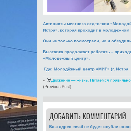
Активисты местного отделения «Молодо
Истра», которая проходит в молодёжном
Они не только посмотрели, но и обсудил
Выставка продолжает работать – приходи
«Молодёжный центр».
Где: Молодёжный центр «МИР» (г. Истра, у
«
Движение — жизнь. Питаемся правильно
(Previous Post)
ДОБАВИТЬ КОММЕНТАРИЙ
Ваш адрес email не будет опубликован