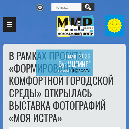
Найти:
☰
В РАМКАХ ПРОЕКТА
7 мая, 2026
By:
МЦ"МИР"
«ФОРМИРОВАНИЕ
Posted in
НОВОСТИ
КОМФОРТНОЙ ГОРОДСКОЙ
СРЕДЫ» ОТКРЫЛАСЬ
ВЫСТАВКА ФОТОГРАФИЙ
«МОЯ ИСТРА»