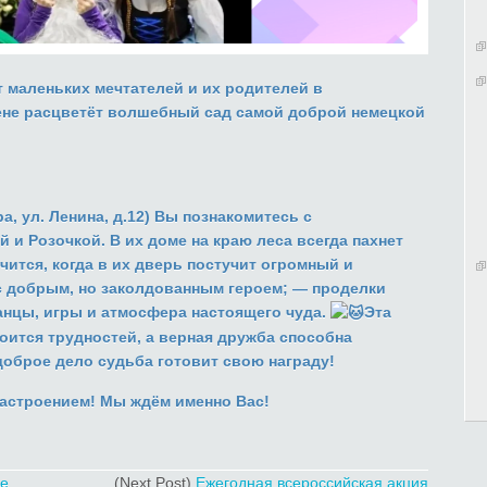
маленьких мечтателей и их родителей в
ене расцветёт волшебный сад самой доброй немецкой
а, ул. Ленина, д.12) Вы познакомитесь с
и Розочкой. В их доме на краю леса всегда пахнет
учится, когда в их дверь постучит огромный и
с добрым, но заколдованным героем; — проделки
анцы, игры и атмосфера настоящего чуда.
Эта
боится трудностей, а верная дружба способна
оброе дело судьба готовит свою награду!
астроением! Мы ждём именно Вас!
де
(Next Post)
Ежегодная всероссийская акция