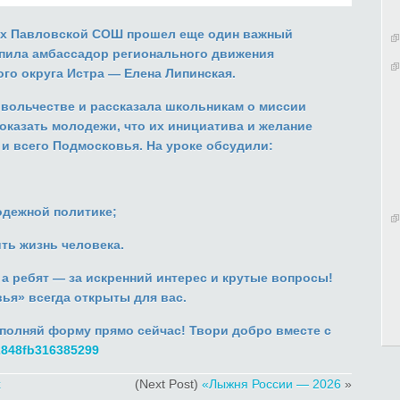
ах
Павловской СОШ
прошел еще один важный
упила
амбассадор регионального движения
о округа Истра — Елена Липинская.
овольчестве
и рассказала школьникам о миссии
оказать молодежи, что их инициатива и желание
 и всего Подмосковья.
На уроке обсудили:
одежной политике;
ть жизнь человека.
, а ребят — за искренний интерес и крутые вопросы!
ья» всегда открыты для вас.
полняй форму прямо сейчас! Твори добро вместе с
02848fb316385299
х
(Next Post)
«Лыжня России — 2026
»