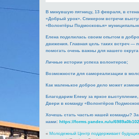
В минувшую пятницу,
13 февраля
, в стен
«Добрый урок»
. Спикером встречи выст
«Волонтёры Подмосковья» муниципальног
Елена поделилась своим опытом в добр
движения. Главная цель таких встреч —
п
помогать очень важны для нашего округа
Личные истории успеха волонтеров;
Возможности для самореализации в мол
Как маленькое доброе дело может измени
Благодарим Елену за яркое выступление
Двери в команду
«Волонтёров Подмосков
Хочешь стать частью нашей команды? За
нами:
https://forms.yandex.ru/u/6989a0b1
«
Молодежный Центр поддерживает будущи