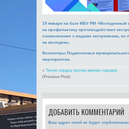
19 января на базе
МБУ РМ «Молодежный це
на
профилактику противодействия экстре
о
знакомление с видами экстремизма,
их 
на молодежь.
Волонтеры Подмосковья муниципального
мероприятии.
«
Тепло сердец против зимних городов
(Previous Post)
ДОБАВИТЬ КОММЕНТАРИЙ
Ваш адрес email не будет опубликован