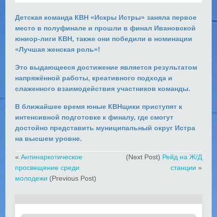
Детская команда КВН
«Искры Истры»
заняла
первое
место
в полуфинале и прошли в финал
Ивановской
юниор-лиги КВН,
также они победили
в номинации
«Лучшая женская роль»!
Это выдающееся достижение является
результатом
напряжённой работы,
креативного подхода и
слаженного взаимодействия
участников команды.
В ближайшее время юные КВНщики приступят к
интенсивной
подготовке к финалу,
где смогут
достойно
представить муниципальный округ Истра
на высшем уровне.
«
Антинаркотическое
(Next Post)
Рейд на Ж/Д
просвещение среди
станции
»
молодежи
(Previous Post)