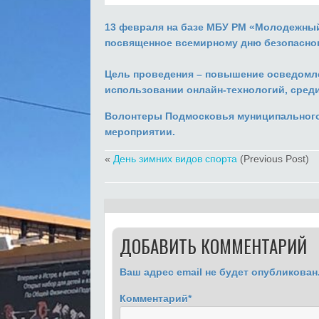
13 февраля на базе МБУ РМ «Молодежный
посвященное всемирному дню безопасног
Цель проведения – повышение осведомле
использовании онлайн-технологий, сред
Волонтеры Подмосковья муниципального 
мероприятии.
«
День зимних видов спорта
(Previous Post)
ДОБАВИТЬ КОММЕНТАРИЙ
Ваш адрес email не будет опубликован
Комментарий
*