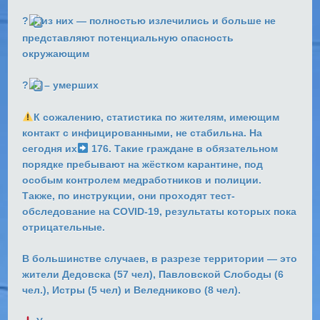
⠀⠀⠀⠀
?
из них — полностью излечились и больше не
представляют потенциальную опасность
окружающим
⠀⠀⠀⠀
?
– умерших ⠀⠀
⠀⠀
К сожалению, статистика по жителям, имеющим
контакт с инфицированными, не стабильна. На
сегодня их
176. Такие граждане в обязательном
порядке пребывают на жёстком карантине, под
особым контролем медработников и полиции.
Также, по инструкции, они проходят тест-
обследование на COVID-19, результаты которых пока
отрицательные.
⠀⠀⠀
В большинстве случаев, в разрезе территории — это
жители Дедовска (57 чел), Павловской Слободы (6
чел.), Истры (5 чел) и Веледниково (8 чел).
⠀⠀⠀