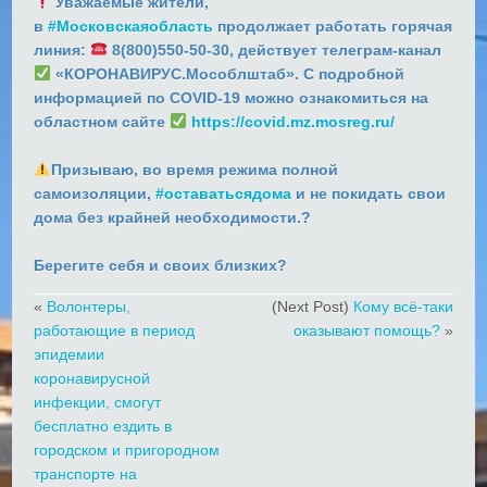
Уважаемые жители,
в
#Московскаяобласть
продолжает работать горячая
линия:
8(800)550-50-30, действует телеграм-канал
«КОРОНАВИРУС.Мособлштаб». С подробной
информацией по COVID-19 можно ознакомиться на
областном сайте
https://covid.mz.mosreg.ru/
⠀
Призываю, во время режима полной
самоизоляции,
#оставатьсядома
и не покидать свои
дома без крайней необходимости.?
⠀⠀
Берегите себя и своих близких?
«
Волонтеры,
(Next Post)
Кому всё-таки
работающие в период
оказывают помощь?
»
эпидемии
коронавирусной
инфекции, смогут
бесплатно ездить в
городском и пригородном
транспорте на