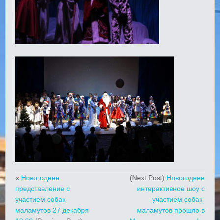
«
Новогоднее
(Next Post)
Новогоднее
представление с
интерактивное шоу с
участием собак
участием собак-
маламутов 27 декабря
маламутов прошло в